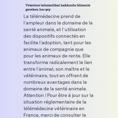
Veteriner telemedikal hakkında bilmeniz
gereken her şey
La télémédecine prend de
l'ampleur dans le domaine de la
santé animale, et l'utilisation
des dispositifs connectés en
facilite l'adoption, tant pour les
animaux de compagnie que
pour les animaux de rente. Elle
transforme radicalement le lien
entre l'animal, son maître et le
vétérinaire, tout en offrant de
nombreux avantages dans le
domaine de la santé animale.
Attention ! Pour être à jour sur la
situation réglementaire de la
télémédecine vétérinaire en
France, merci de consulter le