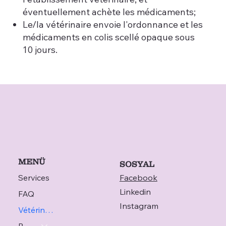
éventuellement achète les médicaments;
Le/la vétérinaire envoie l'ordonnance et les
médicaments en colis scellé opaque sous
10 jours.
MENÜ
SOSYAL
Services
Facebook
Linkedin
FAQ
Instagram
Vétérinaire
Blog