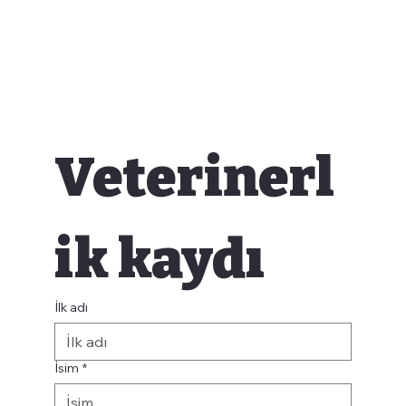
Veterinerl
ik kaydı
İlk adı
İsim
*