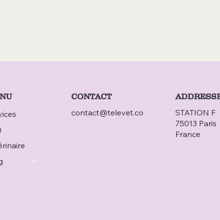
CONTACT
NU
ADDRESS
contact@televet.co
STATION F
vices
75013 Paris
Q
France
rinaire
g