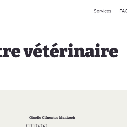
Services
FA
tre vétérinaire
Giselle Cifuentes Mankoch
🇮🇹🇧🇷