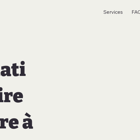
Services
FA
ati
ire
re à