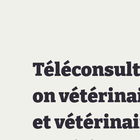
Téléconsult
on vétérina
et vétérinai