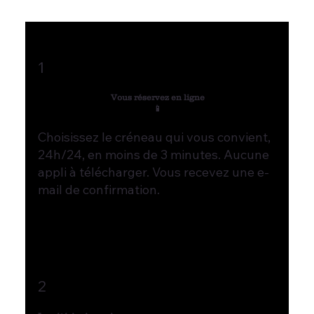
1
Vous réservez en ligne
📱
Choisissez le créneau qui vous convient,
24h/24, en moins de 3 minutes. Aucune
appli à télécharger. Vous recevez une e-
mail de confirmation.
2