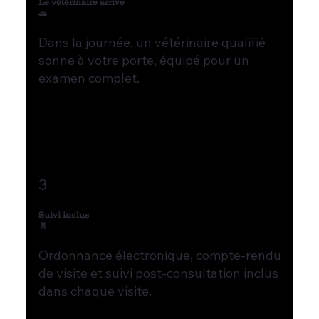
Le vétérinaire arrive
🚗
Dans la journée, un vétérinaire qualifié
sonne à votre porte, équipé pour un
examen complet.
3
Suivi inclus
📄
Ordonnance électronique, compte-rendu
de visite et suivi post-consultation inclus
dans chaque visite.