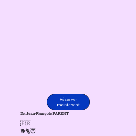
Réserver
maintenant
Dr. Jean-François PARENT
🇫🇷
🐕🐈😇