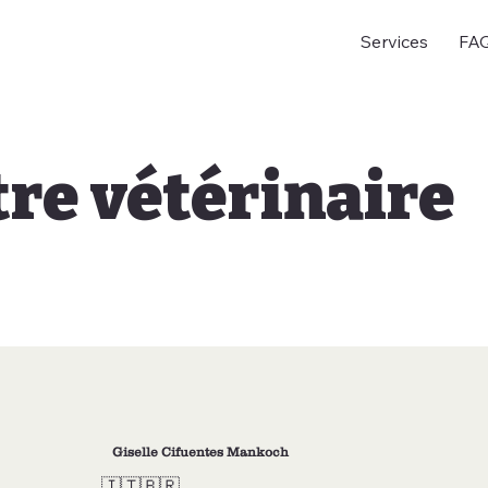
Services
FA
tre vétérinaire
Giselle Cifuentes Mankoch
🇮🇹🇧🇷