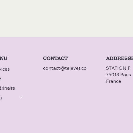
CONTACT
NU
ADDRESS
contact@televet.co
STATION F
vices
75013 Paris
Q
France
rinaire
g