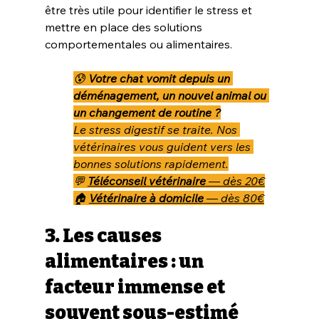
être très utile pour identifier le stress et 
mettre en place des solutions 
comportementales ou alimentaires.
😰 
Votre chat vomit depuis un 
déménagement, un nouvel animal ou 
un changement de routine ?
Le stress digestif se traite. Nos 
vétérinaires vous guident vers les 
bonnes solutions rapidement.
💬 
Téléconseil vétérinaire
 — dès 20€
🏠 
Vétérinaire à domicile
 — dès 80€
3. Les causes 
alimentaires : un 
facteur immense et 
souvent sous-estimé