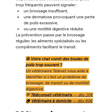
trop fréquents peuvent signaler :
un brossage insuffisant,
une dermatose provoquant une perte 
de poils excessive,
ou une motilité digestive réduite.
La prévention passe par le brossage 
régulier, les aliments spécialisés ou les 
compléments facilitant le transit.
🧶 
Votre chat vomit des boules de 
poils trop souvent ?
Un vétérinaire Televet vous aide à 
identifier si c'est un problème de 
brossage, de transit ou de motilité 
digestive.
💬 
Téléconseil vétérinaire
 — dès 20€
🏠 
Vétérinaire à domicile
 — dès 80€