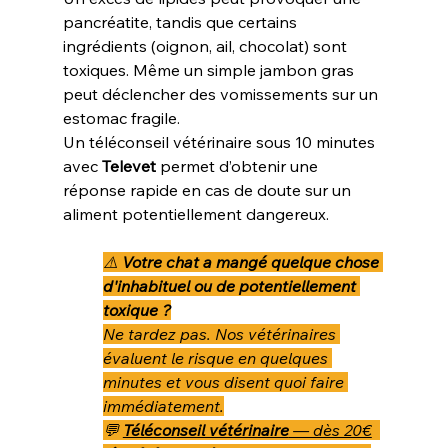
pancréatite, tandis que certains 
ingrédients (oignon, ail, chocolat) sont 
toxiques. Même un simple jambon gras 
peut déclencher des vomissements sur un 
estomac fragile.
Un téléconseil vétérinaire sous 10 minutes 
avec 
Televet
 permet d’obtenir une 
réponse rapide en cas de doute sur un 
aliment potentiellement dangereux.
⚠️ 
Votre chat a mangé quelque chose 
d'inhabituel ou de potentiellement 
toxique ?
Ne tardez pas. Nos vétérinaires 
évaluent le risque en quelques 
minutes et vous disent quoi faire 
immédiatement.
💬 
Téléconseil vétérinaire
 — dès 20€