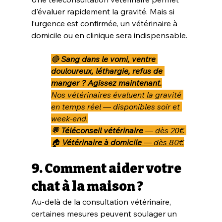
d'évaluer rapidement la gravité. Mais si 
l’urgence est confirmée, un vétérinaire à 
domicile ou en clinique sera indispensable.
🔴 
Sang dans le vomi, ventre 
douloureux, léthargie, refus de 
manger ? Agissez maintenant.
Nos vétérinaires évaluent la gravité 
en temps réel — disponibles soir et 
week-end.
💬 
Téléconseil vétérinaire
 — dès 20€
🏠 
Vétérinaire à domicile
 — dès 80€
9. Comment aider votre 
chat à la maison ?
Au-delà de la consultation vétérinaire, 
certaines mesures peuvent soulager un 