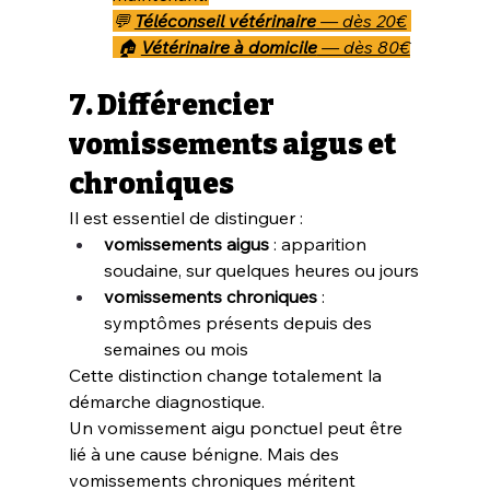
💬 
Téléconseil vétérinaire
 — dès 20€
 🏠 
Vétérinaire à domicile
 — dès 80€
7. Différencier 
vomissements aigus et 
chroniques
Il est essentiel de distinguer :
vomissements aigus
 : apparition 
soudaine, sur quelques heures ou jours
vomissements chroniques
 : 
symptômes présents depuis des 
semaines ou mois
Cette distinction change totalement la 
démarche diagnostique.
Un vomissement aigu ponctuel peut être 
lié à une cause bénigne. Mais des 
vomissements chroniques méritent 