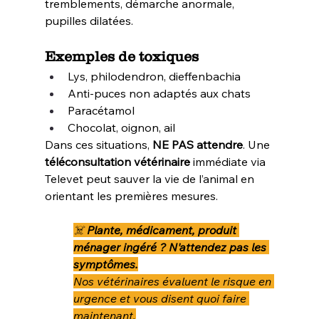
tremblements, démarche anormale, 
pupilles dilatées.
Exemples de toxiques
Lys, philodendron, dieffenbachia
Anti-puces non adaptés aux chats
Paracétamol
Chocolat, oignon, ail
Dans ces situations, 
NE PAS attendre
. Une 
téléconsultation vétérinaire
 immédiate via 
Televet peut sauver la vie de l’animal en 
orientant les premières mesures.
☠️ 
Plante, médicament, produit 
ménager ingéré ? N'attendez pas les 
symptômes.
Nos vétérinaires évaluent le risque en 
urgence et vous disent quoi faire 
maintenant.