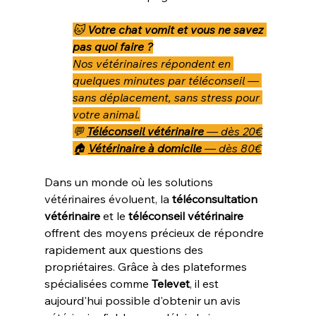
🐱 
Votre chat vomit et vous ne savez 
pas quoi faire ?
Nos vétérinaires répondent en 
quelques minutes par téléconseil — 
sans déplacement, sans stress pour 
votre animal.
💬 
Téléconseil vétérinaire
 — dès 20€
🏠 
Vétérinaire à domicile
 — dès 80€
Dans un monde où les solutions 
vétérinaires évoluent, la 
téléconsultation 
vétérinaire
 et le 
téléconseil vétérinaire
offrent des moyens précieux de répondre 
rapidement aux questions des 
propriétaires. Grâce à des plateformes 
spécialisées comme 
Televet
, il est 
aujourd'hui possible d'obtenir un avis 