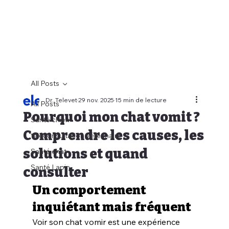
All Posts
Dr. Televet
29 nov. 2025
15 min de lecture
All Posts
Pourquoi mon chat vomit ?
Santé chien
Comprendre les causes, les
téléconsultation vétérinaire
solutions et quand
Santé chat
Santé Lapin
consulter
Un comportement 
inquiétant mais fréquent
Voir son chat vomir est une expérience 