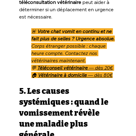
téléconsultation vétérinaire
 peut aider à 
déterminer si un déplacement en urgence 
est nécessaire.
🚨 
Votre chat vomit en continu et ne 
fait plus de selles ? Urgence absolue.
Corps étranger possible : chaque 
heure compte. Contactez nos 
vétérinaires maintenant.
💬 
Téléconseil vétérinaire
 — dès 20€
🏠 
Vétérinaire à domicile
 — dès 80€
5. Les causes 
systémiques : quand le 
vomissement révèle 
une maladie plus 
générale