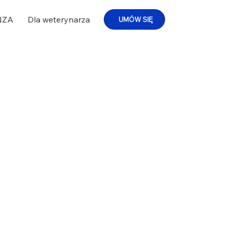
NZA
Dla weterynarza
UMÓW SIĘ