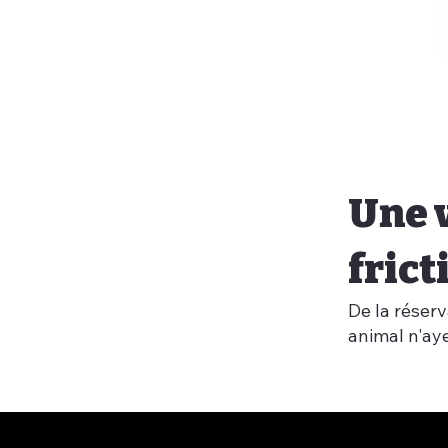
Une v
frict
De la réserv
animal n'aye