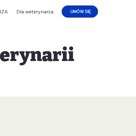
NZA
Dla weterynarza
UMÓW SIĘ
erynarii