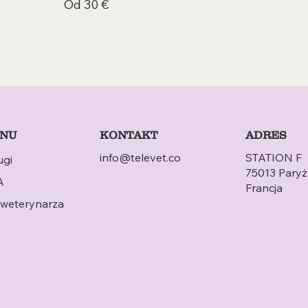
Od 30 €
KONTAKT
NU
ADRES
info@televet.co
STATION F
ugi
75013 Paryż
A
Francja
 weterynarza