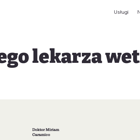
Usługi
ego lekarza wet
Doktor Miriam
Caramico