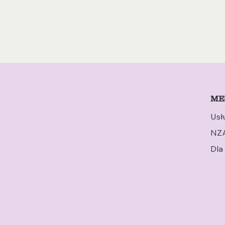
ME
Usł
NZ
Dla