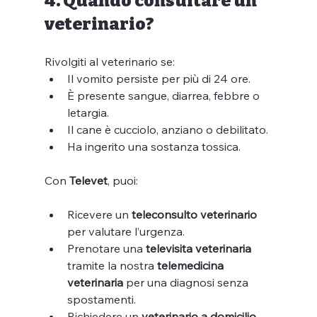
4. Quando consultare un 
veterinario?
Rivolgiti al veterinario se:
Il vomito persiste per più di 24 ore.
È presente sangue, diarrea, febbre o 
letargia.
Il cane è cucciolo, anziano o debilitato.
Ha ingerito una sostanza tossica.
Con 
Televet
, puoi:
Ricevere un 
teleconsulto veterinario
per valutare l’urgenza.
Prenotare una 
televisita veterinaria
tramite la nostra 
telemedicina 
veterinaria
 per una diagnosi senza 
spostamenti.
Richiedere un 
veterinario a domicilio