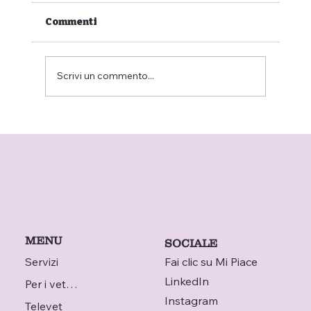
Commenti
Scrivi un commento...
Perché il mio gatto è letargico o
dorme più del solito?
MENU
SOCIALE
Servizi
Fai clic su Mi Piace
LinkedIn
Per i veterinari
Instagram
Televet