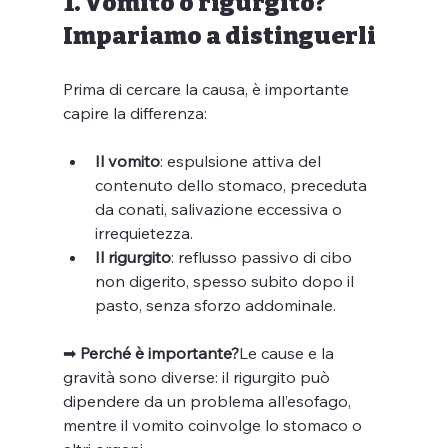
1. Vomito o rigurgito? 
Impariamo a distinguerli
Prima di cercare la causa, è importante 
capire la differenza:
Il vomito
: espulsione attiva del 
contenuto dello stomaco, preceduta 
da conati, salivazione eccessiva o 
irrequietezza.
Il rigurgito
: reflusso passivo di cibo 
non digerito, spesso subito dopo il 
pasto, senza sforzo addominale.
➡ 
Perché è importante?
Le cause e la 
gravità sono diverse: il rigurgito può 
dipendere da un problema all’esofago, 
mentre il vomito coinvolge lo stomaco o 