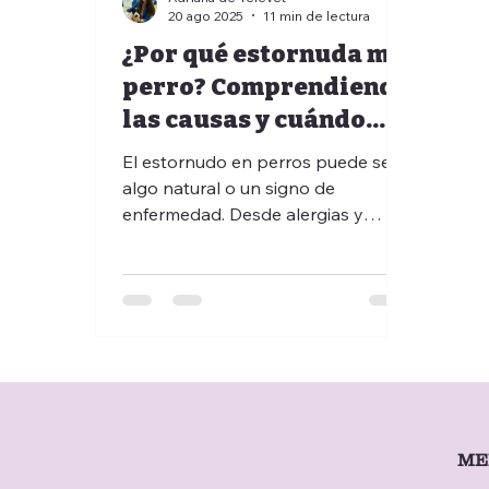
20 ago 2025
11 min de lectura
¿Por qué estornuda mi
perro? Comprendiendo
las causas y cuándo
consultar a un
El estornudo en perros puede ser
veterinario
algo natural o un signo de
enfermedad. Desde alergias y
polvo hasta infecciones o cuerpos
extraños, las causas son variadas.
Con Televet tienes acceso a
teleconsulta veterinaria,
telemedicina veterinaria y
veterinario a domicilio, evitando
esperas y estrés. Obtén
orientación inmediata de un
especialista, identifica si los
ME
estornudos de tu perro son