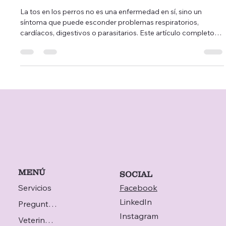
Comprender, actuar y prevenir 🐾
La tos en los perros no es una enfermedad en sí, sino un
síntoma que puede esconder problemas respiratorios,
cardíacos, digestivos o parasitarios. Este artículo completo
detalla los diferentes tipos de tos, sus principales causas y los
signos de alarma que requieren atención inmediata. También
se explican los tratamientos, las medidas preventivas y las
ventajas de la teleconsulta veterinaria, el teleconsejo, la
telemedicina y el veterinario a domicilio.
MENÚ
SOCIAL
Servicios
Facebook
LinkedIn
Preguntas frecuentes