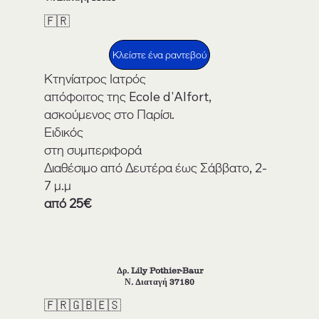
🇫🇷
Κλείστε ένα ραντεβού
Κτηνίατρος Ιατρός
απόφοιτος της Ecole d'Alfort,
ασκούμενος στο Παρίσι.
Ειδικός
στη συμπεριφορά
Διαθέσιμο από Δευτέρα έως Σάββατο, 2-
7 μ.μ
από 25€
Δρ. Lily Pothier-Baur
Ν. Διαταγή 37180
🇫🇷🇬🇧🇪🇸