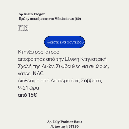
Δρ Alain Pioger
Πρώην ασκούμενος στο Vénissieux (69)
🇫🇷
Κλείστε ένα ραντεβού
Κτηνίατρος Ιατρός
αποφοίτησε από την Εθνική Κτηνιατρική
Σχολή της Λυών. Συμβουλές για σκύλους,
γάτες, NAC.
Διαθέσιμο από Δευτέρα έως Σάββατο,
9-21 ώρα
από 15€
Δρ. Lily Pothier-Baur
Ν. Διαταγή 37180