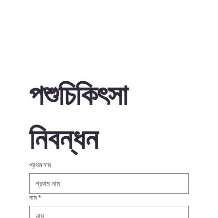
পশুচিকিৎসা 
নিবন্ধন
প্রথম নাম
নাম
*