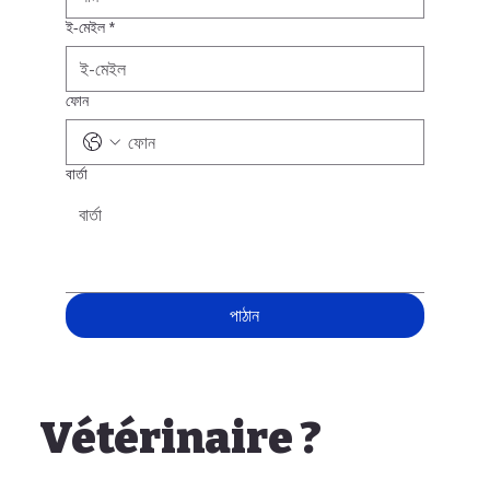
ই-মেইল
*
ফোন
বার্তা
পাঠান
Vétérinaire ?