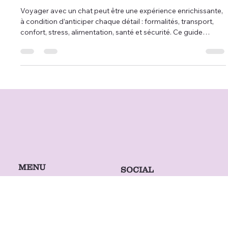
Comment voyager avec un chat ?
Voyager avec un chat peut être une expérience enrichissante,
à condition d’anticiper chaque détail : formalités, transport,
confort, stress, alimentation, santé et sécurité. Ce guide
complet vous explique comment préparer votre compagnon
étape par étape, tout en montrant comment la
téléconsultation vétérinaire, le téléconseil vétérinaire, la
télémédecine vétérinaire et les services de vétérinaire à
domicile proposés par Televet.co permettent d’accompagner
chaque voyageur féli
MENU
SOCIAL
Services
Facebook
LinkedIn
FAQ