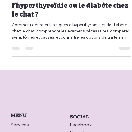
Comment reconnaître
l’hyperthyroïdie ou le diabète chez
le chat ?
Comment détecter les signes d’hyperthyroïdie et de diabète
chez le chat, comprendre les examens nécessaires, comparer
symptômes et causes, et connaître les options de traitement.
Découvrez aussi comment la télémédecine vétérinaire
(téléconsultation, téléconseil, vétérinaire à domicile) facilite le
dépistage, l’accompagnement et le suivi à distance via
Televet.
MENU
SOCIAL