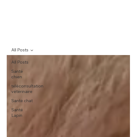
All Posts
All Posts
Santé
chien
téléconsultation
vétérinaire
Santé chat
Santé
Lapin