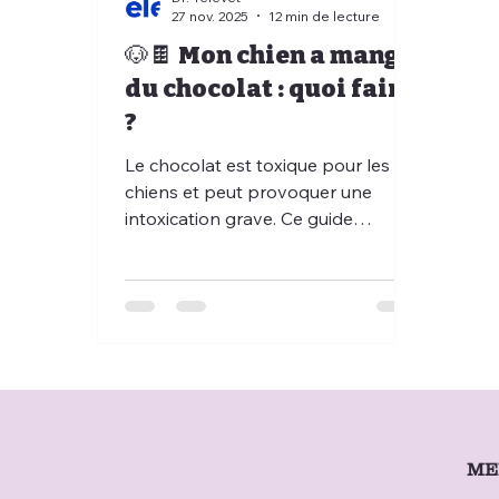
27 nov. 2025
12 min de lecture
🐶🍫 Mon chien a mangé
du chocolat : quoi faire
?
Le chocolat est toxique pour les
chiens et peut provoquer une
intoxication grave. Ce guide
vétérinaire complet explique les
dangers selon le type de chocolat,
les symptômes d’alerte, les
traitements, les gestes d’urgence et
les erreurs à éviter. Découvrez
également comment les services
de téléconsultation vétérinaire, de
téléconseil vétérinaire et de
télémédecine vétérinaire de
ME
Televet.co permettent d’obtenir