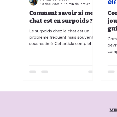
10 déc. 2025
16 min de lecture
Comment savoir si mon
Co
chat est en surpoids ?
jou
gu
Le surpoids chez le chat est un
co
problème fréquent mais souvent
Comb
sous-estimé. Cet article complet
nou
devra
explore en profondeur les signes
comp
d’embonpoint, les causes, les
nutri
risques, les méthodes de diagnostic
l’act
et les solutions. Grâce aux services
habi
de téléconsultation vétérinaire et
aussi
de téléconseil vétérinaire proposés
risqu
par Televet, vous obtenez un
solu
accompagnement personnalisé,
équi
fiable et pratique pour veiller à la
téléc
santé de votre compagnon.
vous
ME
vété