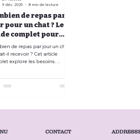
9 déc. 2025
8 min de lecture
mbien de repas par
r pour un chat ? Le
ide complet pour
mprendre et bien
ien de repas par jour un chat
rrir son félin
it-il recevoir ? Cet article
let explore les besoins
tionnels du chat selon l’âge,
ivité, le mode de vie et les
tudes alimentaires. Il aborde
 les erreurs fréquentes, les
es liés au surpoids et les
tions pour une alimentation
librée. Grâce aux services de
onsultation vétérinaire Televet,
 pouvez obtenir un téléconseil
CONTACT
NU
ADDRESS
rinaire personnalisé pour