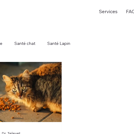
Services
FA
re
Santé chat
Santé Lapin
Dr. Televet