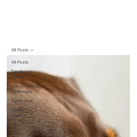
All Posts
All Posts
Santé
chien
téléconsultation
vétérinaire
Santé chat
Santé
Lapin