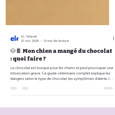
Dr. Televet
27 nov. 2025
12 min de lecture
🐶🍫 Mon chien a mangé du chocolat
: quoi faire ?
Le chocolat est toxique pour les chiens et peut provoquer une
intoxication grave. Ce guide vétérinaire complet explique les
dangers selon le type de chocolat, les symptômes d’alerte, les
traitements, les gestes d’urgence et les erreurs à éviter.
Découvrez également comment les services de
téléconsultation vétérinaire, de téléconseil vétérinaire et de
télémédecine vétérinaire de Televet.co permettent d’obtenir
rapidement un avis fiable d’un vétérinaire, même la nuit ou en