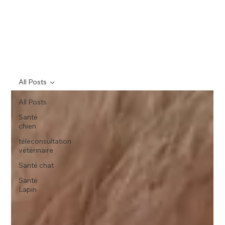
All Posts
All Posts
Santé
chien
téléconsultation
vétérinaire
Santé chat
Santé
Lapin