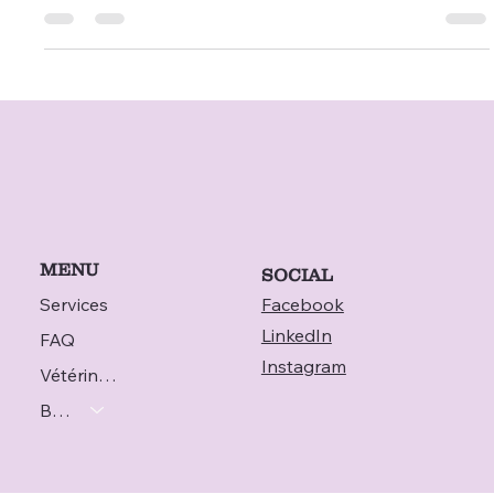
symptômes et causes, et connaître les options de traitement.
Découvrez aussi comment la télémédecine vétérinaire
(téléconsultation, téléconseil, vétérinaire à domicile) facilite le
dépistage, l’accompagnement et le suivi à distance via
Televet.
MENU
SOCIAL
Services
Facebook
LinkedIn
FAQ
Instagram
Vétérinaire
Blog