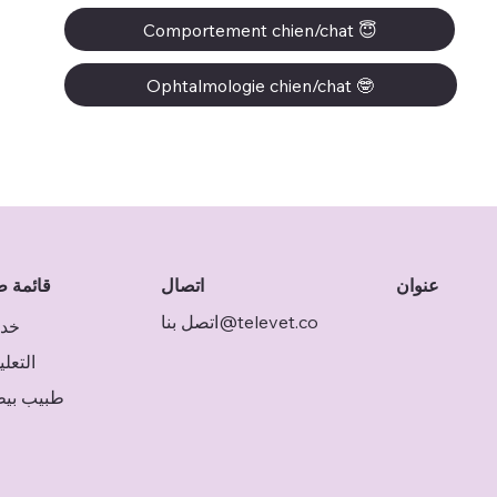
Comportement chien/chat 😇
Ophtalmologie chien/chat 🤓
اتصال
قائمة ط
عنوان
اتصل بنا@televet.co
خد
التعل
طبيب بي