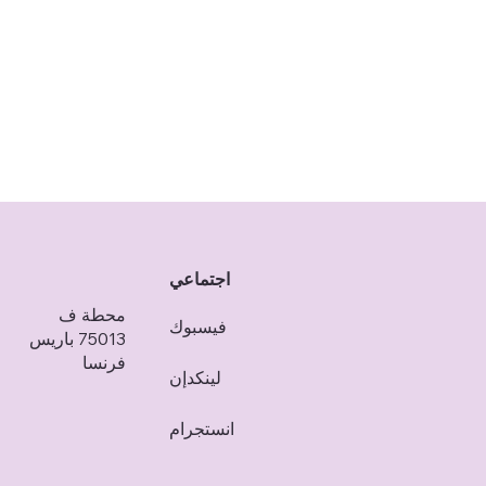
اجتماعي
محطة ف
فيسبوك
75013 باريس
فرنسا
لينكدإن
انستجرام