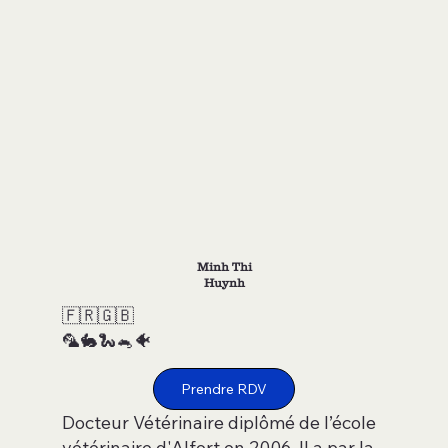
Minh Thi
Huynh
🇫🇷🇬🇧
🦜🐇🐍🐁🐠
Prendre RDV
Docteur Vétérinaire diplômé de l’école
vétérinaire d'Alfort en 2006. Il a par la