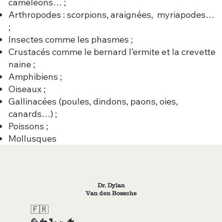
caméléons… ;
Arthropodes : scorpions, araignées, myriapodes…
;
Insectes comme les phasmes ;
Crustacés comme le bernard l’ermite et la crevette
naine ;
Amphibiens ;
Oiseaux ;
Gallinacées (poules, dindons, paons, oies,
canards…) ;
Poissons ;
Mollusques
Dr. Dylan
Van den Bossche
🇫🇷
🦜🐇🐍🐁🐠