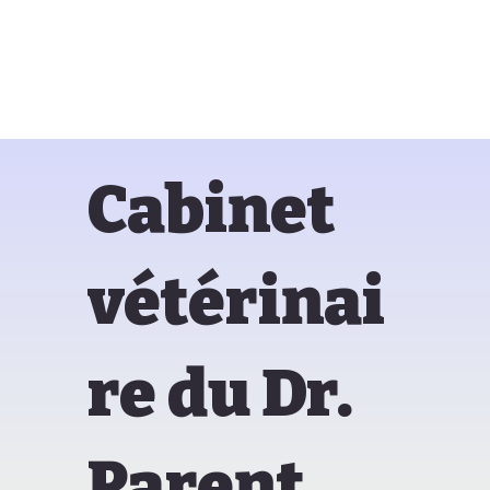
Cabinet
vétérinai
re du Dr.
Parent