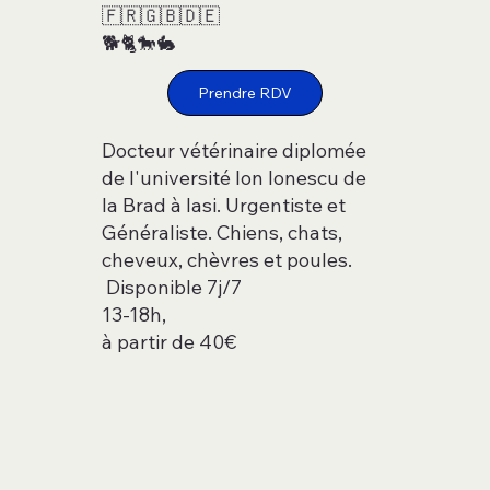
🇫🇷🇬🇧🇩🇪
🐕🐈🐎🐇
Prendre RDV
Docteur vétérinaire diplomée
de l'université Ion Ionescu de
la Brad à Iasi. Urgentiste et
Généraliste. Chiens, chats,
cheveux, chèvres et poules.
Disponible 7j/7
13-18h,
à partir de 40€