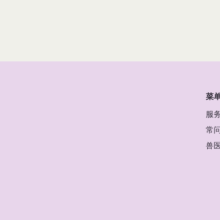
菜
服
常
兽