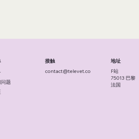
接触
单
地址
contact@televet.co
F站
务
75013 巴黎
问问题
法国
医