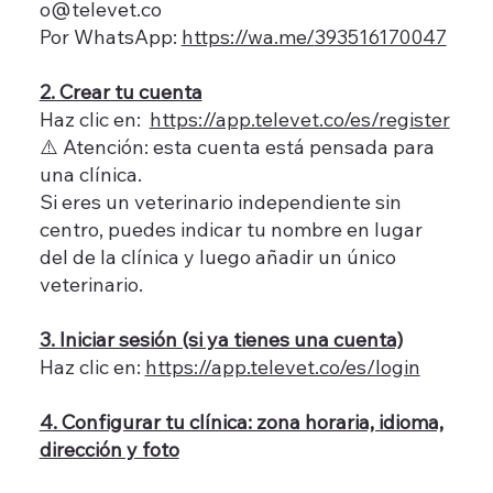
o@televet.co
Por WhatsApp:
https://wa.me/
393516170047
2. Crear tu cuenta
Haz clic en:
https://app.televet.co/es/register
⚠️ Atención: esta cuenta está pensada para
una clínica.
Si eres un veterinario independiente sin
centro, puedes indicar tu nombre en lugar
del de la clínica y luego añadir un único
veterinario.
3. Iniciar sesión (si ya tienes una cuenta)
Haz clic en:
https://app.televet.co/es/login
4. Configurar tu clínica: zona horaria, idioma,
dirección y foto