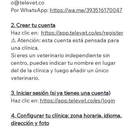
o@televet.co
Por WhatsApp:
https://wa.me/
393516170047
2. Crear tu cuenta
Haz clic en:
https://app.televet.co/es/register
⚠️ Atención: esta cuenta está pensada para
una clínica.
Si eres un veterinario independiente sin
centro, puedes indicar tu nombre en lugar
del de la clínica y luego añadir un único
veterinario.
3. Iniciar sesión (si ya tienes una cuenta)
Haz clic en:
https://app.televet.co/es/login
4. Configurar tu clínica: zona horaria, idioma,
dirección y foto