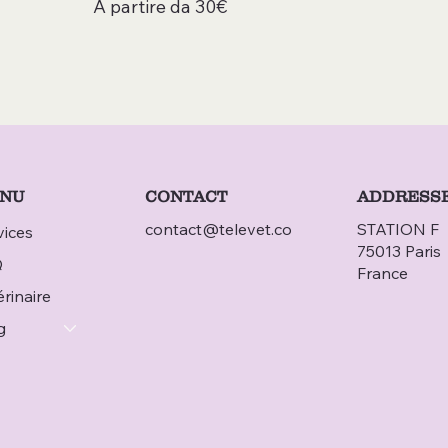
A partire da 30€
CONTACT
NU
ADDRESS
contact@televet.co
STATION F
vices
75013 Paris
Q
France
rinaire
g