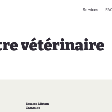
Services
FA
tre vétérinaire
Dott.ssa Miriam
Caramico