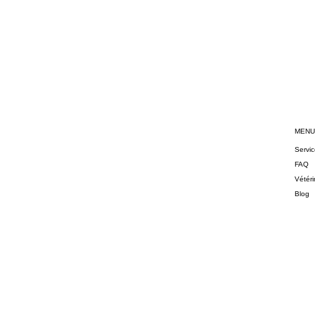
MENU
Servi
FAQ
Vétéri
Blog