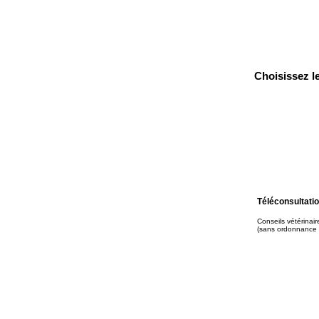
Choisissez l
Téléconsultatio
Conseils vétérinair
(sans ordonnance 