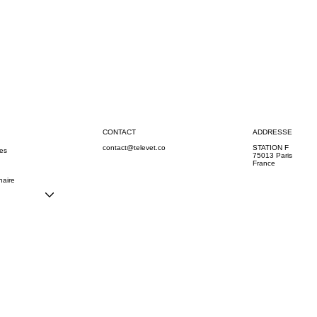
CONTACT
ADDRESSE
contact@televet.co
STATION F
ces
75013 Paris
France
naire