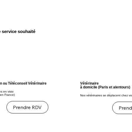
e service souhaité
n ou Téléconseil Vétérinaire
Vétérinaire
à domicile (Paris et alentours)
es en visio
en France)
Nos vétérinaires se déplacent chez v
Prendre RDV
Prend