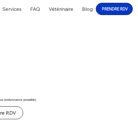
Services
FAQ
Vétérinaire
Blog
PRENDRE RDV
ous (ordonnance possible)
re RDV