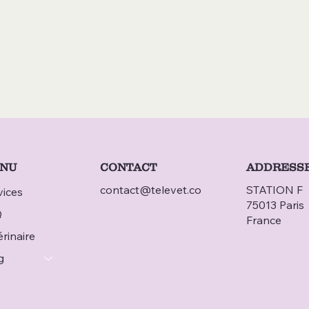
CONTACT
NU
ADDRESS
contact@televet.co
STATION F
vices
75013 Paris
Q
France
rinaire
g