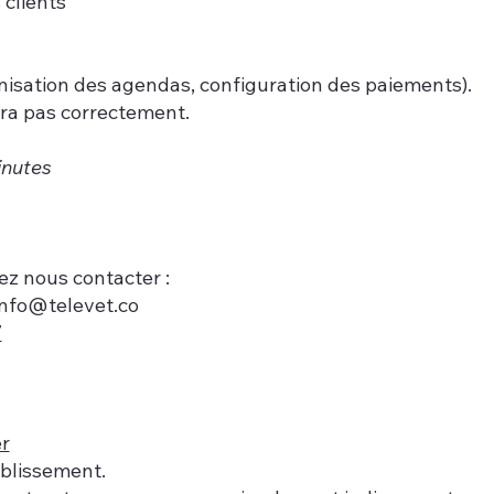
 clients
nisation des agendas, configuration des paiements).
ra pas correctement.
inutes
ez nous contacter :
info@televet.co
7
er
ablissement.