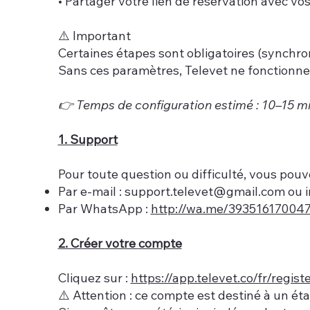
• Partager votre lien de réservation avec vos
⚠️ Important
Certaines étapes sont obligatoires (synchro
Sans ces paramètres, Televet ne fonctionne
👉 Temps de configuration estimé : 10–15 m
1. Support
Pour toute question ou difficulté, vous pouv
Par e-mail :
support.televet@gmail.com
ou
Par WhatsApp :
http://wa.me/39351617004
2. Créer
votre
compte
Cliquez sur :
https://app.televet.co/fr/regist
⚠️ Attention : ce compte est destiné à un ét