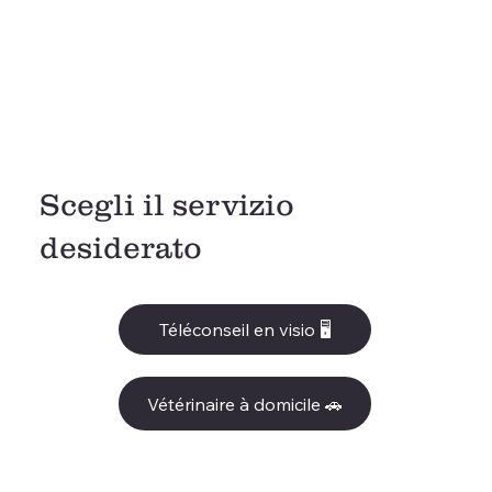
Scegli il servizio
desiderato
Téléconseil en visio 🖥️​
Vétérinaire à domicile 🚗​