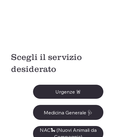
Scegli il servizio
desiderato
Urgenze 🚨
Medicina Generale 🩺
NAC🐍 (Nuovi Animali da
Compagnia)