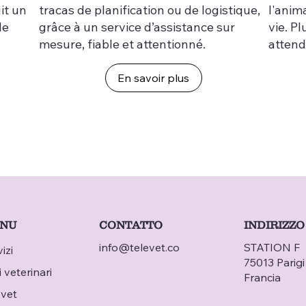
it un
tracas de planification ou de logistique,
l'anim
le
grâce à un service d’assistance sur
vie. P
mesure, fiable et attentionné.
attend
CONTATTO
NU
INDIRIZZO
info@televet.co
STATION F
izi
75013 Parigi
i veterinari
Francia
evet