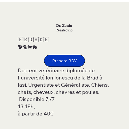
Dr. Xenia
Neskovic
🇫🇷🇬🇧🇩🇪
🐕🐈🐎🐇
Prendre RDV
Docteur vétérinaire diplomée de
l'université Ion Ionescu de la Brad à
Iasi. Urgentiste et Généraliste. Chiens,
chats, cheveux, chèvres et poules.
Disponible 7j/7
13-18h,
à partir de 40€