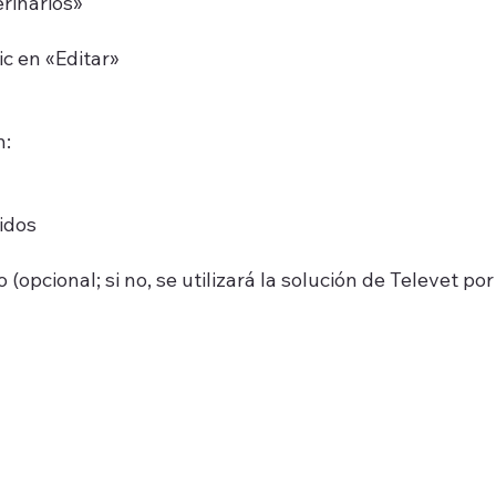
erinarios»
ic en «Editar»
n:
cidos
opcional; si no, se utilizará la solución de Televet por