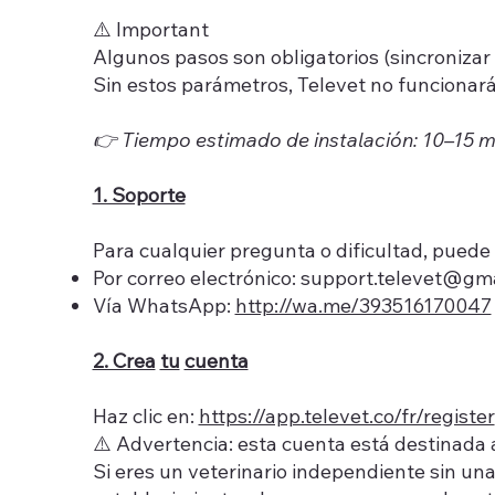
⚠️ Important
Algunos pasos son obligatorios (sincronizar 
Sin estos parámetros, Televet no funcionar
👉 Tiempo estimado de instalación: 10–15 m
1. Soporte
Para cualquier pregunta o dificultad, puede
Por correo electrónico:
support.televet@gma
Vía WhatsApp:
http://wa.me/393516170047
2. Crea
tu
cuenta
Haz clic en:
https://app.televet.co/fr/register
⚠️ Advertencia: esta cuenta está destinada a
Si eres un veterinario independiente sin u