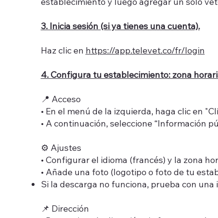
establecimiento y luego agregar un solo vete
3. Inicia sesión (si ya tienes una cuenta).
Haz clic en
https://app.televet.co/fr/login
4. Configura tu establecimiento: zona horaria
📍 Acceso
• En el menú de la izquierda, haga clic en "Clí
• A continuación, seleccione “Información pú
⚙️ Ajustes
• Configurar el idioma (francés) y la zona hor
• Añade una foto (logotipo o foto de tu estab
Si la descarga no funciona, prueba con un
📌 Dirección