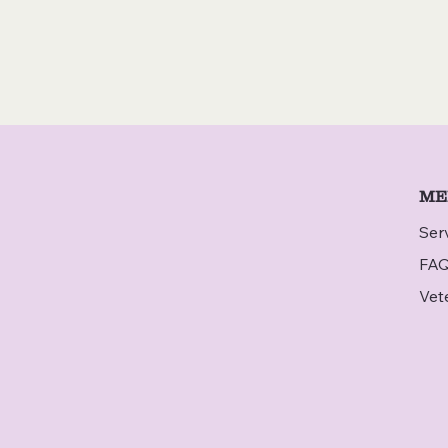
ME
Ser
FA
Vet