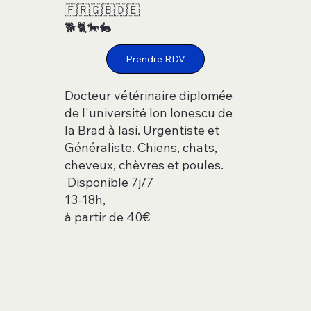
🇫🇷🇬🇧🇩🇪
🐕🐈🐎🐇
Prendre RDV
Docteur vétérinaire diplomée
de l'université Ion Ionescu de
la Brad à Iasi. Urgentiste et
Généraliste. Chiens, chats,
cheveux, chèvres et poules.
Disponible 7j/7
13-18h,
à partir de 40€