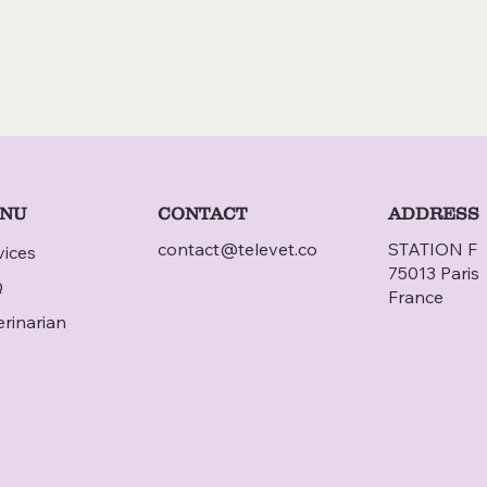
CONTACT
NU
ADDRESS
contact@televet.co
STATION F
vices
75013 Paris
Q
France
erinarian