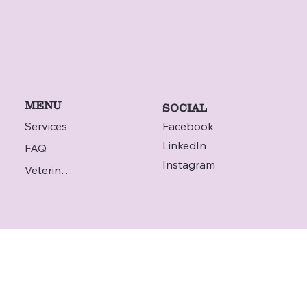
rapidement un avis fiable d’un vétérinaire, même la nuit ou en
l’ab
MENU
SOCIAL
Services
Facebook
LinkedIn
FAQ
Instagram
Veterinarian
ADDRESS
CONTACT
STATION F
contact@televet.co