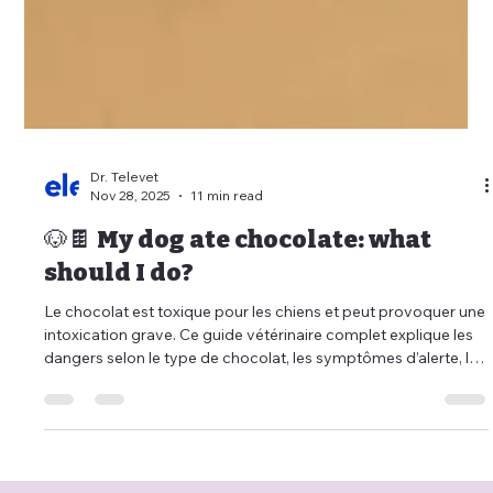
Dr. Televet
Nov 28, 2025
11 min read
🐶🍫 My dog ate chocolate: what
should I do?
Le chocolat est toxique pour les chiens et peut provoquer une
intoxication grave. Ce guide vétérinaire complet explique les
dangers selon le type de chocolat, les symptômes d’alerte, les
traitements, les gestes d’urgence et les erreurs à éviter.
Découvrez également comment les services de
téléconsultation vétérinaire, de téléconseil vétérinaire et de
télémédecine vétérinaire de Televet.co permettent d’obtenir