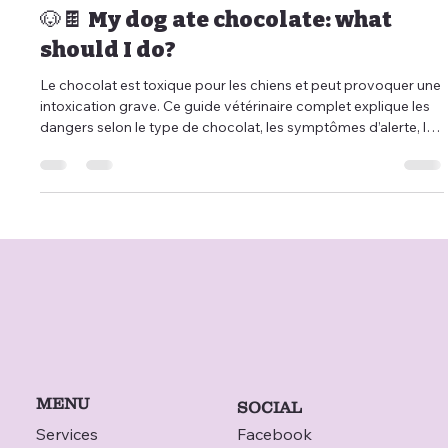
Nov 28, 2025
11 min read
🐶🍫 My dog ate chocolate: what
should I do?
Le chocolat est toxique pour les chiens et peut provoquer une
intoxication grave. Ce guide vétérinaire complet explique les
dangers selon le type de chocolat, les symptômes d’alerte, les
traitements, les gestes d’urgence et les erreurs à éviter.
Découvrez également comment les services de
téléconsultation vétérinaire, de téléconseil vétérinaire et de
télémédecine vétérinaire de Televet.co permettent d’obtenir
rapidement un avis fiable d’un vétérinaire, même la nuit ou en
l’ab
MENU
SOCIAL