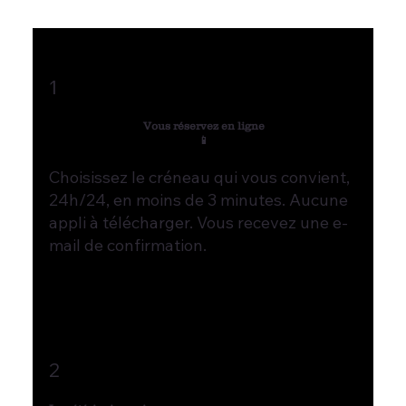
1
Vous réservez en ligne
📱
Choisissez le créneau qui vous convient,
24h/24, en moins de 3 minutes. Aucune
appli à télécharger. Vous recevez une e-
mail de confirmation.
2