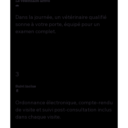
Le vétérinaire arrive
🚗
Dans la journée, un vétérinaire qualifié
sonne à votre porte, équipé pour un
examen complet.
3
Suivi inclus
📄
Ordonnance électronique, compte-rendu
de visite et suivi post-consultation inclus
dans chaque visite.