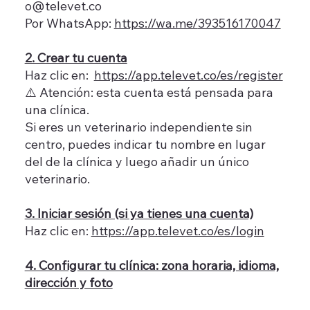
o@televet.co
Por WhatsApp:
https://wa.me/
393516170047
2. Crear tu cuenta
Haz clic en:
https://app.televet.co/es/register
⚠️ Atención: esta cuenta está pensada para
una clínica.
Si eres un veterinario independiente sin
centro, puedes indicar tu nombre en lugar
del de la clínica y luego añadir un único
veterinario.
3. Iniciar sesión (si ya tienes una cuenta)
Haz clic en:
https://app.televet.co/es/login
4. Configurar tu clínica: zona horaria, idioma,
dirección y foto