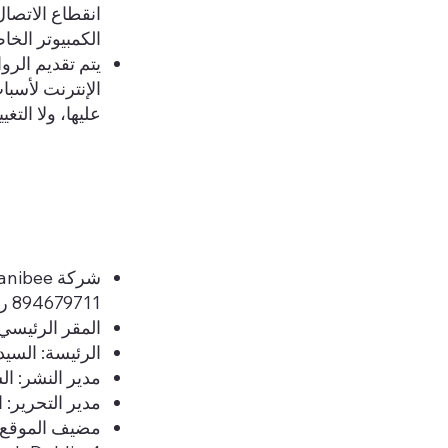
انقطاع الاتصا
الكمبيوتر الخا
يتم تقديم الرو
الإنترنت لأسب
عليها، ولا التغ
894679711 رقم التعريف الضريبي الفردي: FR63894679711
المقر الرئيسي: 37 شارع كوينكامبويكس 75004 ب
الرئيسة: السيدة
مدير النشر: الس
مدير التحرير: ا
مضيف الموقع