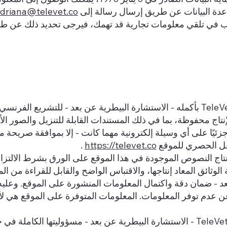
دة البيانات عن طريق إرسال رسالة إلى
driana@televet.co
غب في تلقي معلومات تجارية قد تهمك، فيرجى تحديد ذلك عن ط
يخضع موقع TeleVet بأكمله - الاستشارة البيطرية عن بعد - للتشريع
تاج محفوظة، بما في ذلك المستندات القابلة للتنزيل والصور الأيقو
غل الحصري للموقع
https://televet.co
.
نتاج النصوص الموجودة في هذا الموقع على الورق بشرط الالتزام با
د - ضمان دقة واكتمال المعلومات المنشورة على الموقع. وعليه،
 عن عدم توفر المعلومات. المعلومات المتوفرة على الموقع هي
تخلي شركة TeleVets - الاستشارة البيطرية عن بعد - مسؤوليتها ال