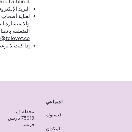
ad، Dublin 4.
البريد الإلكترو
لعناية أصحاب 
المتعلقة باتص
a@televet.co
إذا كنت لا تر
اجتماعي
محطة ف
فيسبوك
75013 باريس
فرنسا
لينكدإن