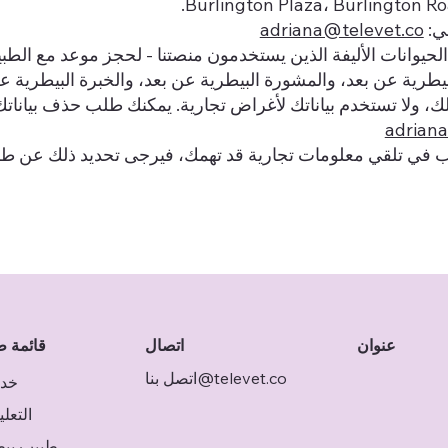
Burlington Plaza، Burlington Ro
ني:
adriana@televet.co
الحيوانات الأليفة الذين يستخدمون منصتنا - لحجز موعد مع الط
الك، ولا تستخدم بياناتك لأغراض تجارية. يمكنك طلب حذف بيانا
adrian
غب في تلقي معلومات تجارية قد تهمك، فيرجى تحديد ذلك عن ط
اتصال
قائمة ط
عنوان
اتصل بنا@televet.co
خد
التعل
طبيب بي