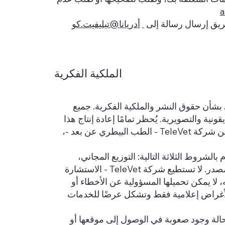
a
ريق إرسال رسالة إلى
أدريانا@تيليفيت.كو
الملكية الفكرية
 الفرنسي بشأن حقوق النشر والملكية الفكرية. جميع
نية والتصويرية. يُحظر تمامًا إعادة إنتاج هذا
الموقع كليًا أو جزئيًا على أي وسيلة إلكترونية مهما كانت - إلا بموافقة صريحة من شركة TeleVet - الطب البيطري عن بعد -،
لشروط الثلاثة التالية: التوزيع المجاني،
واحترام سلامة الوثائق المعاد إنتاجها، والاقتباس الواضح والقابل للقراءة من المصدر. لا تستطيع شركة TeleVet - الاستشارة
 لا يمكن تحميلها المسؤولية عن الأخطاء أو
 لأغراض إعلامية فقط وتشكل عرضًا للخدمات
كاملة في حالة وجود صعوبة في الوصول إلى موقعها أو